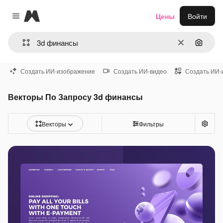
Magnific
Цены
Войти
Close menu
Очистить
Поиск 
Создать ИИ-изображение
Создать ИИ-видео
Создать ИИ-
Векторы По Запросу 3d финансы
Векторы
Фильтры