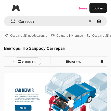
Magnific
Цены
Войти
Close menu
Очистить
Поиск 
Создать ИИ-изображение
Создать ИИ-видео
Создать ИИ-
Векторы По Запросу Car repair
Векторы
Фильтры