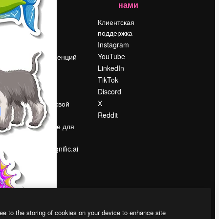
нами
Цены
о
О нас
Клиентская
поддержка
Reviews
Instagram
Вакансии
YouTube
Поиск тенденций
LinkedIn
Блог
TikTok
События
Discord
Slidesgo
ости
X
Продайте свой
контент
Reddit
в
Помещение для
прессы
Ищете magnific.ai
ee to the storing of cookies on your device to enhance site