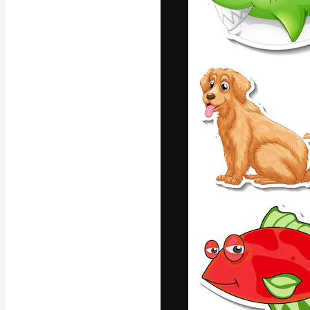
Креативная пл
ваших лучших 
подписчиков с
предприятий, а
Pусский