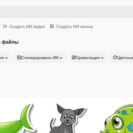
Создать ИИ-видео
Создать ИИ-иконку
s файлы
ия
Сгенерировано ИИ
Ориентация
Цветны
Продукция
Начать