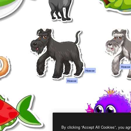
атформа для создания
Spaces
Academy
работ. Более 1 миллиона
ИИ-помощник
Документация п
реди креаторов,
Пакету ИИ
Генератор
гентств и студий.
изображений ИИ
Служба
поддержки
Генератор видео
ИИ
Условия и
положения
Генератор голоса
на основе ИИ
Политика
конфиденциальн
Стоковый контент
Оригиналы
MCP для
Новое
Новое
Claude/ChatGPT
Политика файло
cookie
Агенты
Новое
Центр доверия
API
Партнеры
Мобильное
приложение
Предприятие
Все инструменты
Magnific
By clicking “Accept All Cookies”, you agr