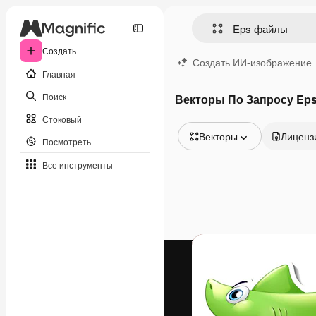
Создать
Создать ИИ-изображение
Главная
Поиск
Векторы По Запросу Ep
Стоковый
Векторы
Лиценз
Посмотреть
Все изображения
Все инструменты
Векторы
Иллюстрации
Фотографии
PSD
Шаблоны
Мокапы
Видео
Видеоролик
Моушн-дизайн
Видеошаблоны
Иконки
3D-модели
Шрифты