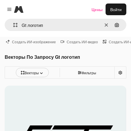
Magnific
Цены
Войти
Close menu
Очистить
Поиск 
Создать ИИ-изображение
Создать ИИ-видео
Создать ИИ-
Векторы По Запросу Gt логотип
Векторы
Фильтры