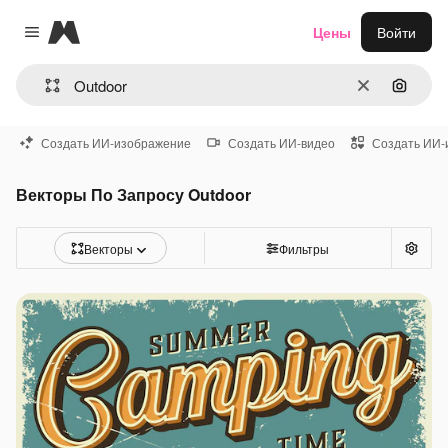
Magnific
Цены
Войти
Close menu
Очистить
Поиск 
Создать ИИ-изображение
Создать ИИ-видео
Создать ИИ-
Векторы По Запросу Outdoor
Векторы
Фильтры