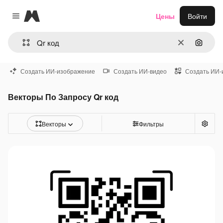
Magnific
Цены
Войти
Close menu
Очистить
Поиск 
Создать ИИ-изображение
Создать ИИ-видео
Создать ИИ-
Векторы По Запросу Qr код
Векторы
Фильтры