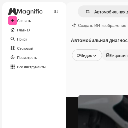
Создать
Создать ИИ-изображение
Главная
Поиск
Автомобильная диагнос
Стоковый
Видео
Лицензия
Посмотреть
Все изображения
Все инструменты
Векторы
Иллюстрации
Фотографии
PSD
Шаблоны
Мокапы
Видео
Видеоролик
Моушн-дизайн
Видеошаблоны
Иконки
3D-модели
Шрифты