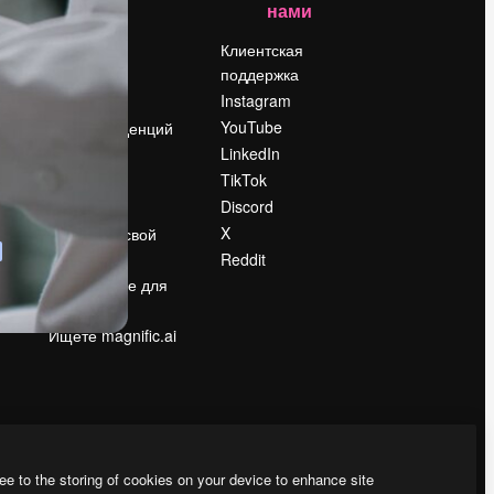
нами
Цены
о
О нас
Клиентская
поддержка
Reviews
Instagram
Вакансии
YouTube
Поиск тенденций
LinkedIn
Блог
TikTok
События
Discord
Slidesgo
ости
X
Продайте свой
контент
Reddit
в
Помещение для
прессы
Ищете magnific.ai
ee to the storing of cookies on your device to enhance site