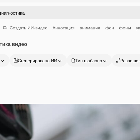
Создать ИИ-видео
Аннотация
анимация
фон
фоны
у
тика видео
Сгенерировано ИИ
Тип шаблона
Разреше
Продукция
Начать