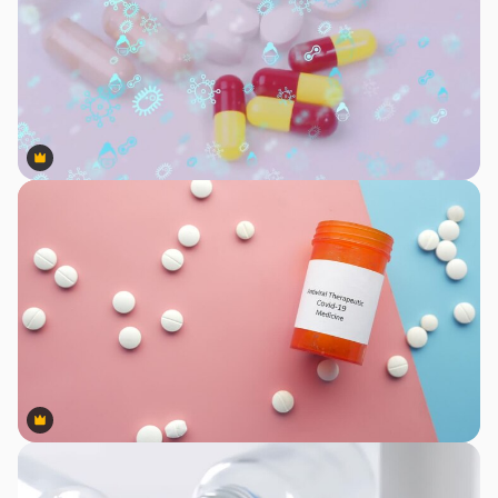
Premium
Premium
Premium
Premium