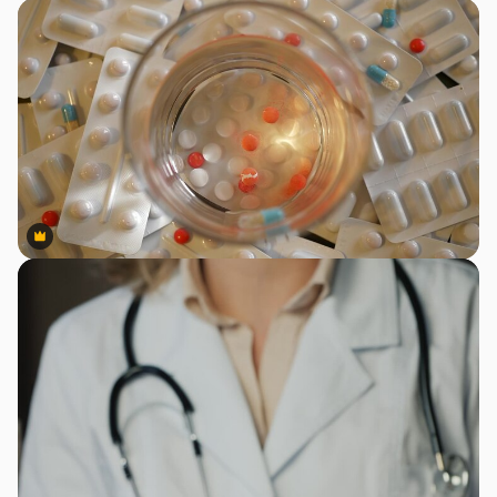
Premium
Premium