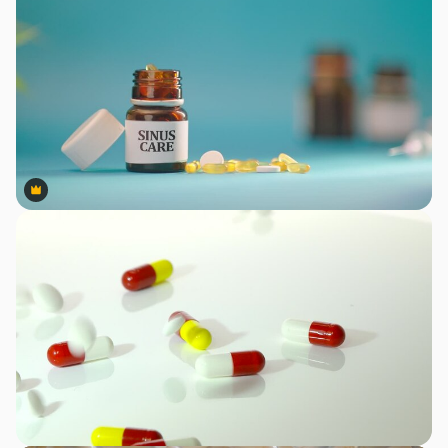
Premium
Premium