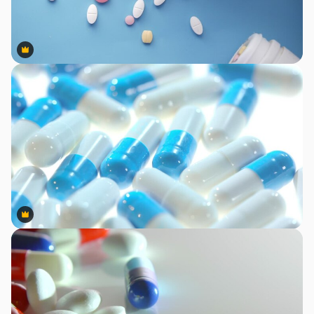
Premium
Premium
Premium
Premium