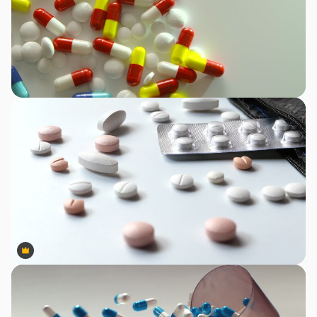
Premium
Premium