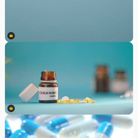
Premium
Premium
Premium
Premium