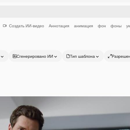
Создать ИИ-видео
Аннотация
анимация
фон
фоны
у
Сгенерировано ИИ
Тип шаблона
Разреше
Продукция
Начать