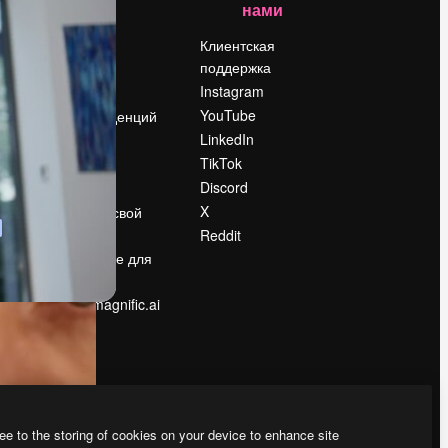
нами
Цены
о
О нас
Клиентская
поддержка
Reviews
Instagram
Вакансии
YouTube
Поиск тенденций
LinkedIn
Блог
TikTok
События
Discord
Slidesgo
ости
X
Продайте свой
контент
Reddit
в
Помещение для
прессы
Ищете magnific.ai
ee to the storing of cookies on your device to enhance site