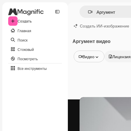
Создать
Создать ИИ-изображение
Главная
Поиск
Аргумент видео
Стоковый
Видео
Лицензия
Посмотреть
Все изображения
Все инструменты
Векторы
Иллюстрации
Фотографии
PSD
Шаблоны
Мокапы
Видео
Видеоролик
Моушн-дизайн
Видеошаблоны
Иконки
3D-модели
Шрифты