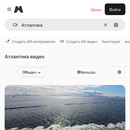
Magnific
Цены
Войти
Close menu
Очистить
Поиск 
Создать ИИ-изображение
Создать ИИ-видео
Аннотация
ан
Атлантика видео
Видео
Фильтры