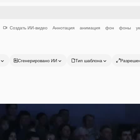
Создать ИИ-видео
Аннотация
анимация
фон
фоны
у
Сгенерировано ИИ
Тип шаблона
Разреше
Продукция
Начать