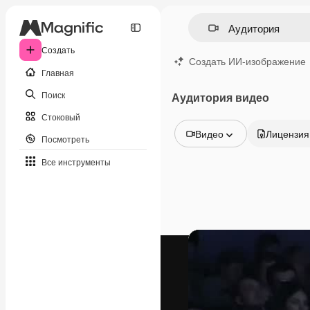
Создать
Создать ИИ-изображение
Главная
Поиск
Аудитория видео
Стоковый
Видео
Лицензия
Посмотреть
Все изображения
Все инструменты
Векторы
Иллюстрации
Фотографии
PSD
Шаблоны
Мокапы
Видео
Видеоролик
Моушн-дизайн
Видеошаблоны
Иконки
3D-модели
Шрифты