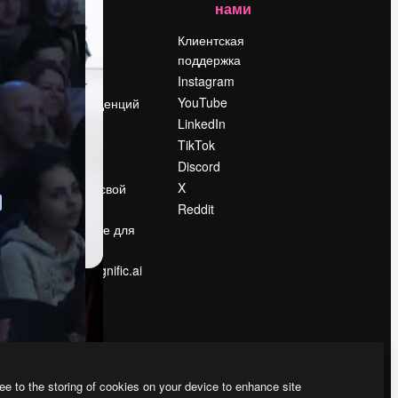
нами
Цены
о
О нас
Клиентская
поддержка
Reviews
Instagram
Вакансии
YouTube
Поиск тенденций
LinkedIn
Блог
TikTok
События
Discord
Slidesgo
ости
X
Продайте свой
контент
Reddit
в
Помещение для
прессы
Ищете magnific.ai
ee to the storing of cookies on your device to enhance site