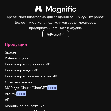
Креативная платформа для создания ваших лучших работ.
Более 1 миллиона подписчиков среди креаторов,
предприятий, агентств и студий.
Pусский
Продукция
Spaces
ИИ-помощник
Генератор изображений ИИ
Генератор видео ИИ
Генератор голоса на основе ИИ
Стоковый контент
MCP для Claude/ChatGPT
Новое
Агенты
Новое
API
Мобильное приложение