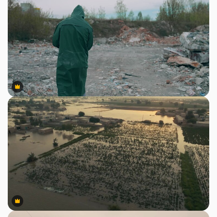
Premium
Premium
Premium
Premium