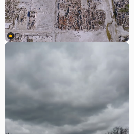
Premium
Premium