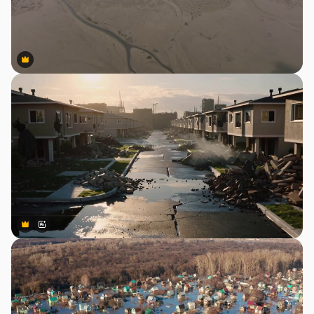
Premium
Premium
Premium
Premium
Сгенерировано с помощью ИИ