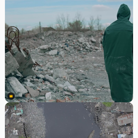
Premium
Premium