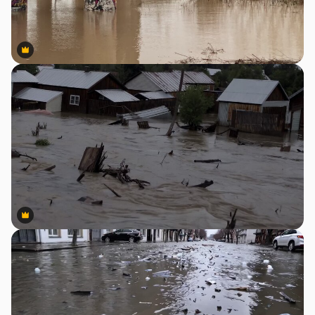
Premium
Premium
Premium
Premium