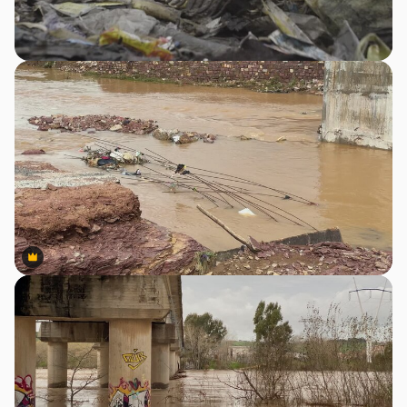
Premium
Premium