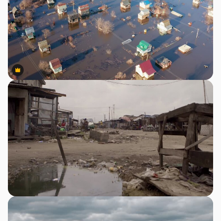
Premium
Premium