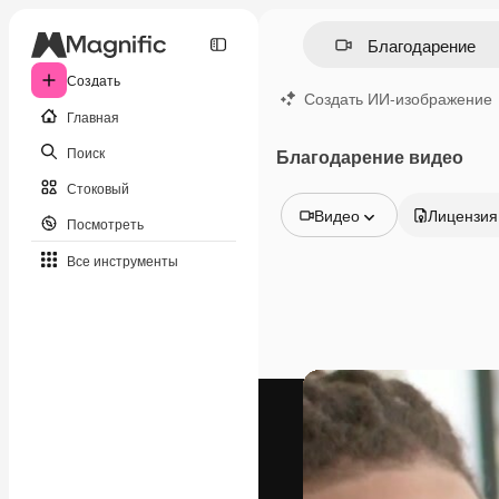
Создать
Создать ИИ-изображение
Главная
Поиск
Благодарение видео
Стоковый
Видео
Лицензия
Посмотреть
Все изображения
Все инструменты
Векторы
Иллюстрации
Фотографии
PSD
Шаблоны
Мокапы
Видео
Видеоролик
Моушн-дизайн
Видеошаблоны
Иконки
3D-модели
Шрифты