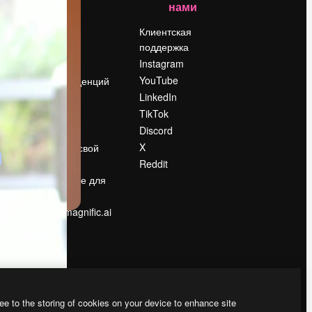
нами
Цены
о
О нас
Клиентская
поддержка
Reviews
Instagram
Вакансии
YouTube
Поиск тенденций
LinkedIn
Блог
TikTok
События
Discord
Slidesgo
ости
X
Продайте свой
контент
Reddit
в
Помещение для
прессы
Ищете magnific.ai
ee to the storing of cookies on your device to enhance site