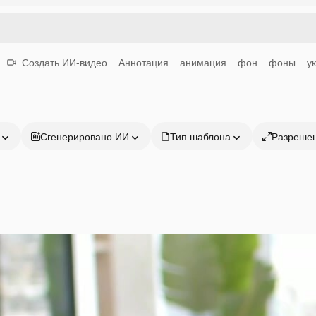
Создать ИИ-видео
Аннотация
анимация
фон
фоны
у
Сгенерировано ИИ
Тип шаблона
Разреше
Продукция
Начать