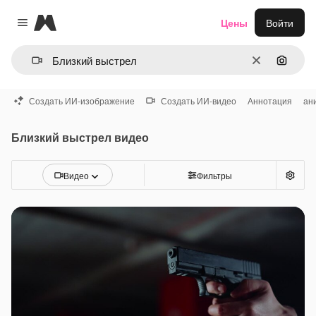
Magnific
Цены
Войти
Close menu
Очистить
Поиск 
Создать ИИ-изображение
Создать ИИ-видео
Аннотация
ан
Близкий выстрел видео
Видео
Фильтры