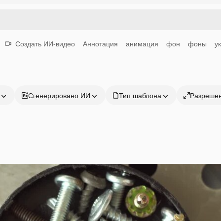
Создать ИИ-видео
Аннотация
анимация
фон
фоны
у
Сгенерировано ИИ
Тип шаблона
Разреше
Продукция
Начать