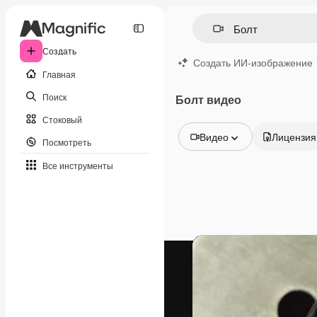
Создать
Создать ИИ-изображение
Главная
Поиск
Болт видео
Стоковый
Видео
Лицензия
Посмотреть
Все изображения
Все инструменты
Векторы
Иллюстрации
Фотографии
PSD
Шаблоны
Мокапы
Видео
Видеоролик
Моушн-дизайн
Видеошаблоны
Иконки
3D-модели
Шрифты