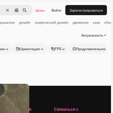
Цены
Войти
Зарегистрироваться
Очистить
Поиск по изображению
Поиск
крашение
дизайн
графический дизайн
движение
узор
обои
Актуальность
ние
Ориентация
FPS
Продолжительность
Компания
Связаться с