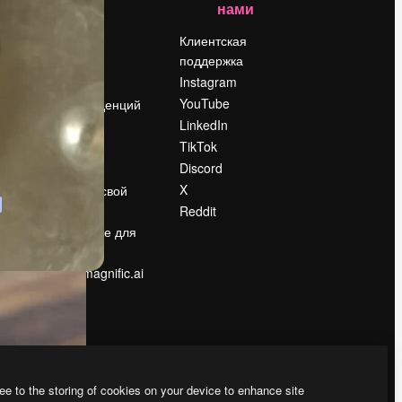
нами
Цены
о
О нас
Клиентская
поддержка
Reviews
Instagram
Вакансии
YouTube
Поиск тенденций
LinkedIn
Блог
TikTok
События
Discord
Slidesgo
ости
X
Продайте свой
контент
Reddit
в
Помещение для
прессы
Ищете magnific.ai
ee to the storing of cookies on your device to enhance site