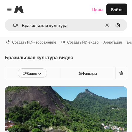
Magnific
Цены
Войти
Close menu
Очистить
Поиск 
Создать ИИ-изображение
Создать ИИ-видео
Аннотация
ан
Бразильская культура видео
Видео
Фильтры