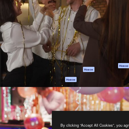
атформа для создания
Spaces
Academy
работ. Более 1 миллиона
ИИ-помощник
Документация п
реди креаторов,
Пакету ИИ
Генератор
гентств и студий.
изображений ИИ
Служба
поддержки
Генератор видео
ИИ
Условия и
положения
Генератор голоса
на основе ИИ
Политика
конфиденциальн
Стоковый контент
Оригиналы
MCP для
Новое
Новое
Claude/ChatGPT
Политика файло
cookie
Агенты
Новое
Центр доверия
API
Партнеры
Мобильное
приложение
Предприятие
Все инструменты
Magnific
By clicking “Accept All Cookies”, you agr