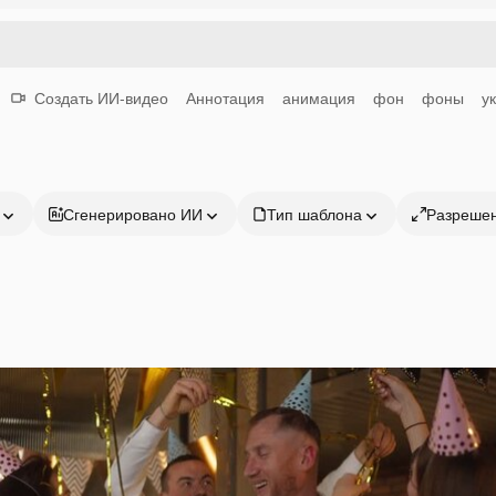
Создать ИИ-видео
Аннотация
анимация
фон
фоны
у
Сгенерировано ИИ
Тип шаблона
Разреше
Продукция
Начать