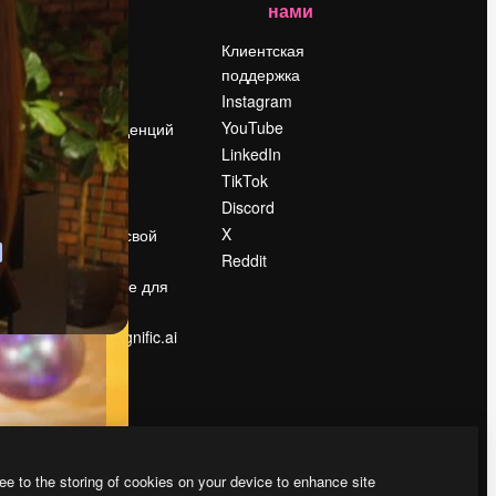
нами
Цены
о
О нас
Клиентская
поддержка
Reviews
Instagram
Вакансии
YouTube
Поиск тенденций
LinkedIn
Блог
TikTok
События
Discord
Slidesgo
ости
X
Продайте свой
контент
Reddit
в
Помещение для
прессы
Ищете magnific.ai
ee to the storing of cookies on your device to enhance site