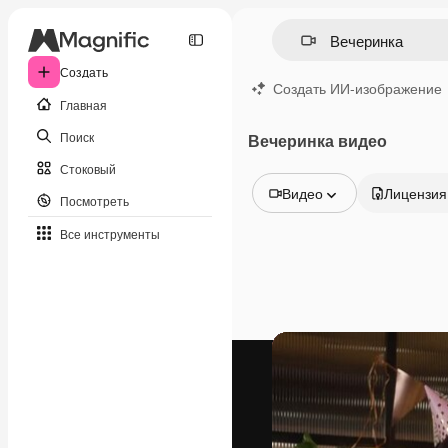
Создать
Создать ИИ-изображение
Главная
Поиск
Вечеринка видео
Стоковый
Видео
Лицензия
Посмотреть
Все изображения
Все инструменты
Векторы
Иллюстрации
Фотографии
PSD
Шаблоны
Мокапы
Видео
Видеоролик
Моушн-дизайн
Видеошаблоны
Иконки
3D-модели
Шрифты