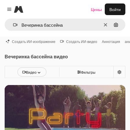
Magnific
Цены
Войти
Close menu
Очистить
Поиск 
Создать ИИ-изображение
Создать ИИ-видео
Аннотация
ан
Вечеринка бассейна видео
Видео
Фильтры