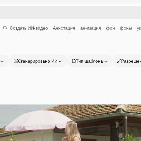
Создать ИИ-видео
Аннотация
анимация
фон
фоны
у
Сгенерировано ИИ
Тип шаблона
Разреше
Продукция
Начать