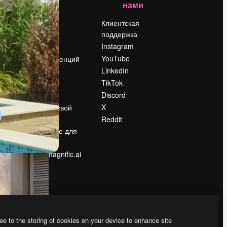
нами
Цены
о
О нас
Клиентская
поддержка
Reviews
Instagram
Вакансии
YouTube
Поиск тенденций
LinkedIn
Блог
TikTok
События
Discord
Slidesgo
ости
X
Продайте свой
контент
Reddit
в
Помещение для
прессы
Ищете magnific.ai
ee to the storing of cookies on your device to enhance site