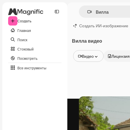
Создать
Создать ИИ-изображение
Главная
Поиск
Вилла видео
Стоковый
Видео
Лицензия
Посмотреть
Все изображения
Все инструменты
Векторы
Иллюстрации
Фотографии
PSD
Шаблоны
Мокапы
Видео
Видеоролик
Моушн-дизайн
Видеошаблоны
Иконки
3D-модели
Шрифты