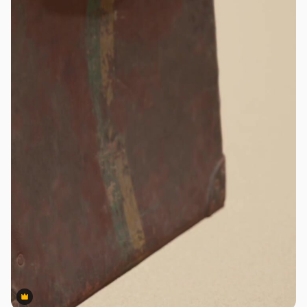
Premium
Premium