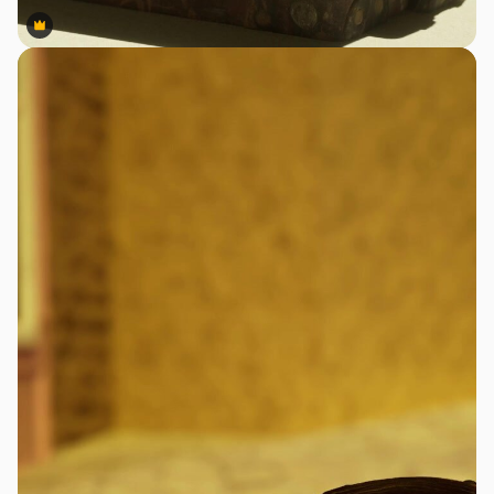
Premium
Premium