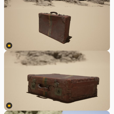
Premium
Premium
Premium
Premium