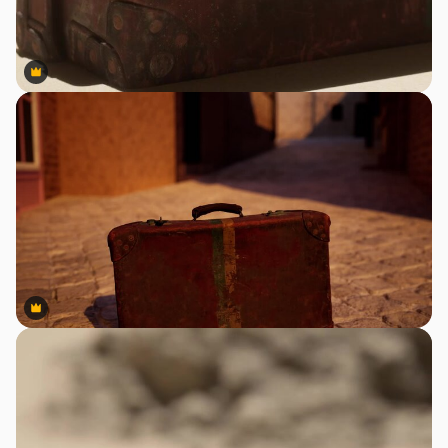
Premium
Premium
Premium
Premium