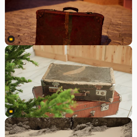
Premium
Premium
Premium
Premium