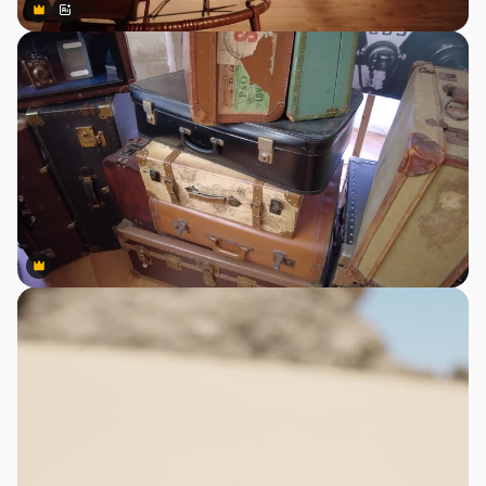
Premium
Premium
Сгенерировано с помощью ИИ
Premium
Premium