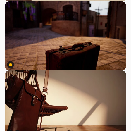
Premium
Premium