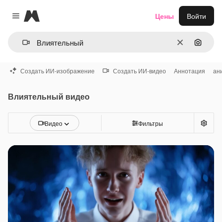
Magnific
Цены
Войти
Close menu
Очистить
Поиск 
Создать ИИ-изображение
Создать ИИ-видео
Аннотация
ан
Влиятельный видео
Видео
Фильтры