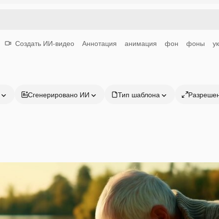
Создать ИИ-видео
Аннотация
анимация
фон
фоны
у
Сгенерировано ИИ
Тип шаблона
Разреше
Продукция
Начать