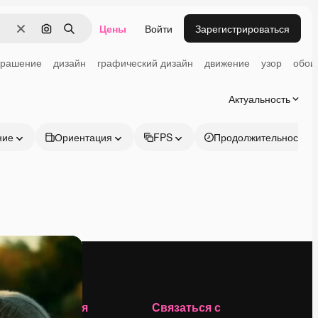
Цены
Войти
Зарегистрироваться
Очистить
Поиск по изображению
Поиск
крашение
дизайн
графический дизайн
движение
узор
обои
Актуальность
ние
Ориентация
FPS
Продолжительность
Компания
Связаться с