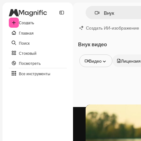
Создать
Создать ИИ-изображение
Главная
Поиск
Внук видео
Стоковый
Видео
Лицензия
Посмотреть
Все изображения
Все инструменты
Векторы
Иллюстрации
Фотографии
PSD
Шаблоны
Мокапы
Видео
Видеоролик
Моушн-дизайн
Видеошаблоны
Иконки
3D-модели
Шрифты