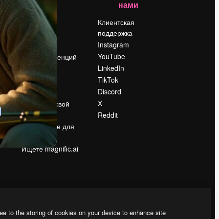
нами
Цены
о
О нас
Клиентская
поддержка
Reviews
Instagram
Вакансии
YouTube
Поиск тенденций
LinkedIn
Блог
TikTok
События
Discord
Slidesgo
ости
X
Продайте свой
контент
Reddit
в
Помещение для
прессы
Ищете magnific.ai
ee to the storing of cookies on your device to enhance site