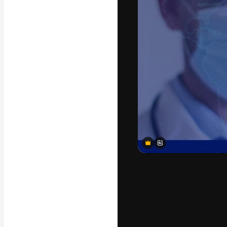
Креативная пл
ваших лучших 
подписчиков с
предприятий, а
Pусский
Premium
Premium
Premium
Premium
Premium
Premium
Premium
Premium
Premium
Premium
Premium
Premium
Premium
Premium
Premium
Premium
Premium
Premium
Premium
Premium
Premium
Premium
Premium
Premium
Premium
Premium
Premium
Premium
Premium
Premium
Premium
Premium
Premium
Premium
Premium
Premium
Premium
Premium
Premium
Premium
Premium
Premium
Premium
Premium
Premium
Premium
Premium
Premium
Premium
Premium
Premium
Premium
Premium
Premium
Premium
Premium
Premium
Premium
Premium
Premium
Premium
Premium
Premium
Premium
Premium
Premium
Premium
Premium
Premium
Premium
Premium
Premium
Premium
Premium
Premium
Premium
Premium
Premium
Premium
Premium
Premium
Premium
Premium
Premium
Premium
Premium
Premium
Premium
Premium
Premium
Premium
Premium
Premium
Premium
Premium
Premium
Premium
Premium
Premium
Premium
Сгенерировано с 
Сгенерировано с 
Сгенерировано с 
Сгенерировано с 
Сгенерировано с 
Сгенерировано с 
Сгенерировано с 
Сгенерировано с 
Сгенерировано с 
Сгенерировано с 
Сгенерировано с 
Сгенерировано с 
Сгенерировано с 
Сгенерировано с 
Сгенерировано с 
Сгенерировано с 
Сгенерировано с 
Сгенерировано с 
Сгенерировано с 