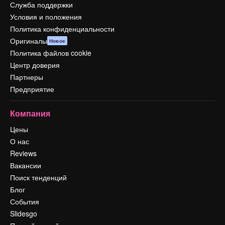
Служба поддержки
Условия и положения
Политика конфиденциальности
Оригиналы
Новое
Политика файлов cookie
Центр доверия
Партнеры
Предприятие
Компания
Цены
О нас
Reviews
Вакансии
Поиск тенденций
Блог
События
Slidesgo