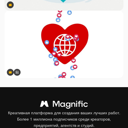
Premium
Premium
Premium
Premium
Сгенерировано с помощью ИИ
Креативная платформа для создания ваших лучших работ.
Более 1 миллиона подписчиков среди креаторов,
предприятий, агентств и студий.