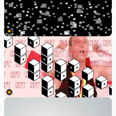
Premium
Premium
Premium
Premium