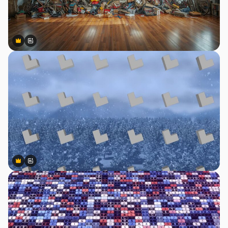
Premium
Premium
Сгенерировано с помощью ИИ
Premium
Premium
Сгенерировано с помощью ИИ