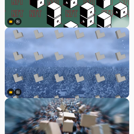
Premium
Premium
Сгенерировано с помощью ИИ
Premium
Premium
Сгенерировано с помощью ИИ