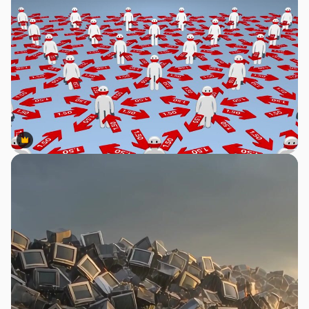
Premium
Premium