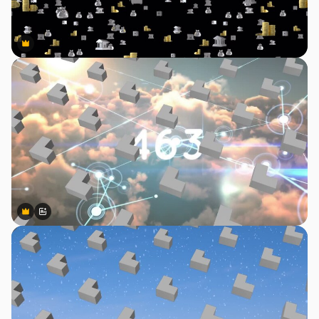
Premium
Premium
Premium
Premium
Сгенерировано с помощью ИИ