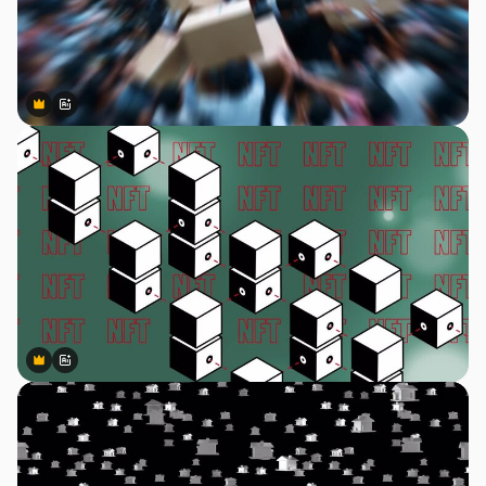
Premium
Premium
Сгенерировано с помощью ИИ
Premium
Premium
Сгенерировано с помощью ИИ