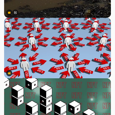
Premium
Premium
Сгенерировано с помощью ИИ
Premium
Premium