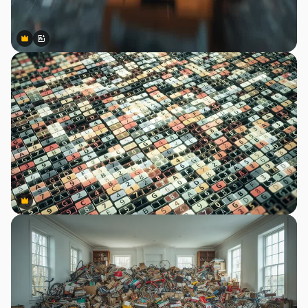
Premium
Premium
Сгенерировано с помощью ИИ
Premium
Premium