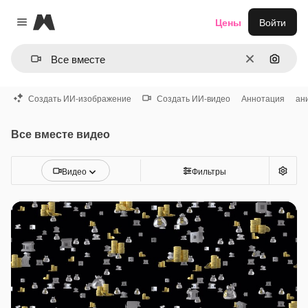
Magnific
Цены
Войти
Close menu
Очистить
Поиск 
Создать ИИ-изображение
Создать ИИ-видео
Аннотация
ан
Все вместе видео
Видео
Фильтры