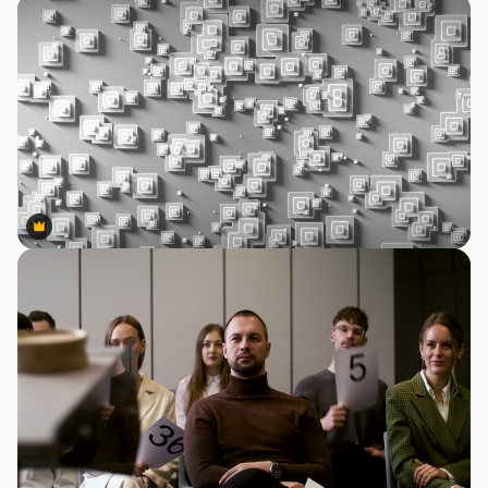
Premium
Premium