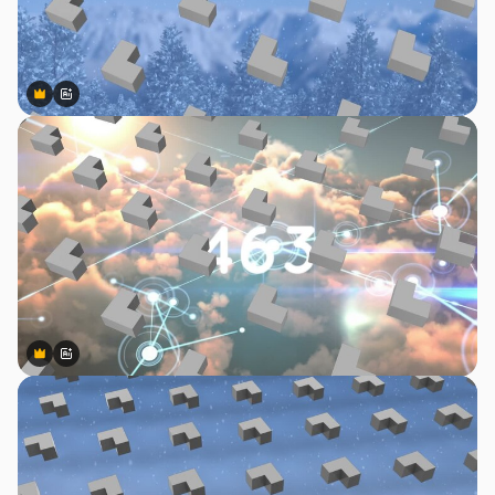
Premium
Premium
Сгенерировано с помощью ИИ
Premium
Premium
Сгенерировано с помощью ИИ