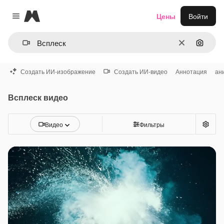
Magnific
Цены
Войти
Close menu
Очистить
Поиск 
Создать ИИ-изображение
Создать ИИ-видео
Аннотация
ан
Всплеск видео
Видео
Фильтры