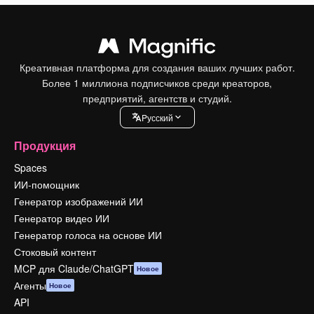
Креативная платформа для создания ваших лучших работ.
Более 1 миллиона подписчиков среди креаторов,
предприятий, агентств и студий.
Pусский
Продукция
Spaces
ИИ-помощник
Генератор изображений ИИ
Генератор видео ИИ
Генератор голоса на основе ИИ
Стоковый контент
MCP для Claude/ChatGPT
Новое
Агенты
Новое
API