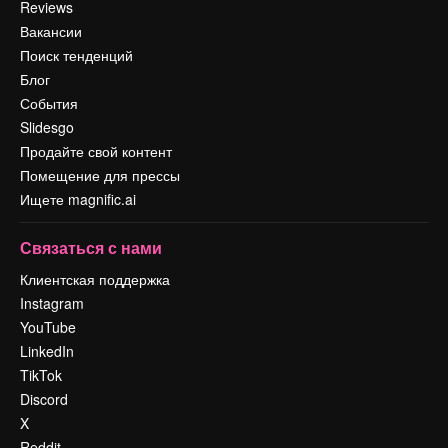
Reviews
Вакансии
Поиск тенденций
Блог
События
Slidesgo
Продайте свой контент
Помещение для прессы
Ищете magnific.ai
Связаться с нами
Клиентская поддержка
Instagram
YouTube
LinkedIn
TikTok
Discord
X
Reddit