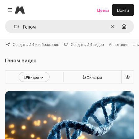
Magnific
Цены
Войти
Close menu
Очистить
Поиск 
Создать ИИ-изображение
Создать ИИ-видео
Аннотация
ан
Геном видео
Видео
Фильтры