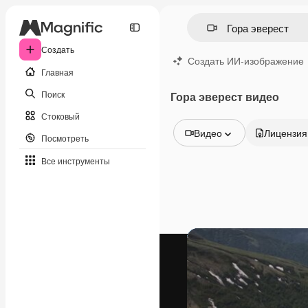
Создать
Создать ИИ-изображение
Главная
Поиск
Гора эверест видео
Стоковый
Видео
Лицензия
Посмотреть
Все изображения
Все инструменты
Векторы
Иллюстрации
Фотографии
PSD
Шаблоны
Мокапы
Видео
Видеоролик
Моушн-дизайн
Видеошаблоны
Иконки
3D-модели
Шрифты