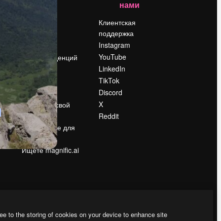
нами
Цены
о
О нас
Клиентская
поддержка
Reviews
Instagram
Вакансии
YouTube
Поиск тенденций
LinkedIn
Блог
TikTok
События
Discord
Slidesgo
ости
X
Продайте свой
контент
Reddit
в
Помещение для
прессы
Ищете magnific.ai
ee to the storing of cookies on your device to enhance site