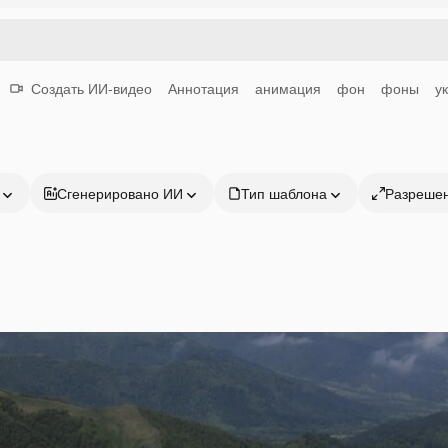
Создать ИИ-видео
Аннотация
анимация
фон
фоны
у
Сгенерировано ИИ
Тип шаблона
Разреше
Продукция
Начать