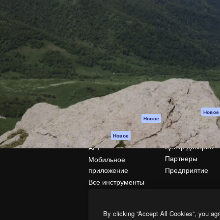
атформа для создания
Spaces
Academy
работ. Более 1 миллиона
ИИ-помощник
Документация п
реди креаторов,
Пакету ИИ
Генератор
гентств и студий.
изображений ИИ
Служба
поддержки
Генератор видео
ИИ
Условия и
положения
Генератор голоса
на основе ИИ
Политика
конфиденциальн
Стоковый контент
Оригиналы
MCP для
Новое
Новое
Claude/ChatGPT
Политика файло
cookie
Агенты
Новое
Центр доверия
API
Партнеры
Мобильное
приложение
Предприятие
Все инструменты
Magnific
By clicking “Accept All Cookies”, you agr