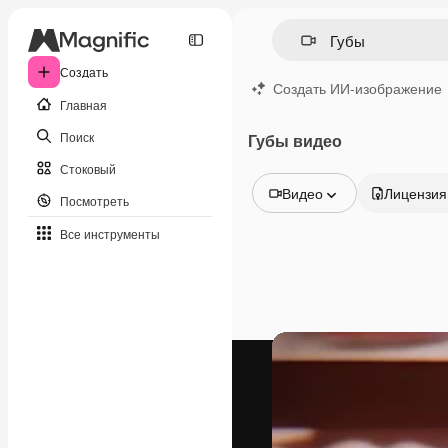
Создать
Создать ИИ-изображение
Главная
Поиск
Губы видео
Стоковый
Видео
Лицензия
Посмотреть
Все изображения
Все инструменты
Векторы
Иллюстрации
Фотографии
PSD
Шаблоны
Мокапы
Видео
Видеоролик
Моушн-дизайн
Видеошаблоны
Иконки
3D-модели
Шрифты