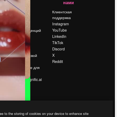
нами
Цены
о
О нас
Клиентская
поддержка
Reviews
Instagram
Вакансии
YouTube
Поиск тенденций
LinkedIn
Блог
TikTok
События
Discord
Slidesgo
ости
X
Продайте свой
контент
Reddit
в
Помещение для
прессы
Ищете magnific.ai
ee to the storing of cookies on your device to enhance site