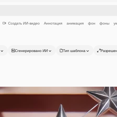
Создать ИИ-видео
Аннотация
анимация
фон
фоны
у
Сгенерировано ИИ
Тип шаблона
Разреше
Продукция
Начать