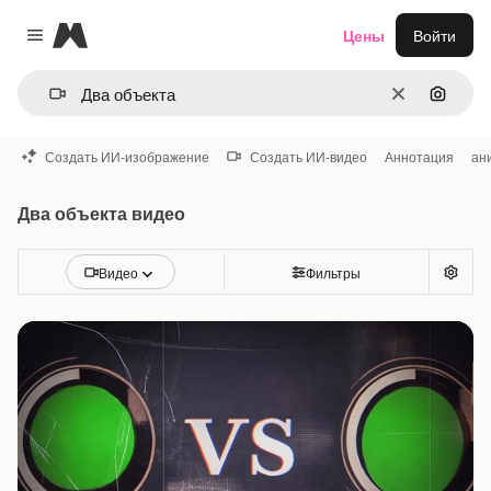
Magnific
Цены
Войти
Close menu
Очистить
Поиск 
Создать ИИ-изображение
Создать ИИ-видео
Аннотация
ан
Два объекта видео
Видео
Фильтры