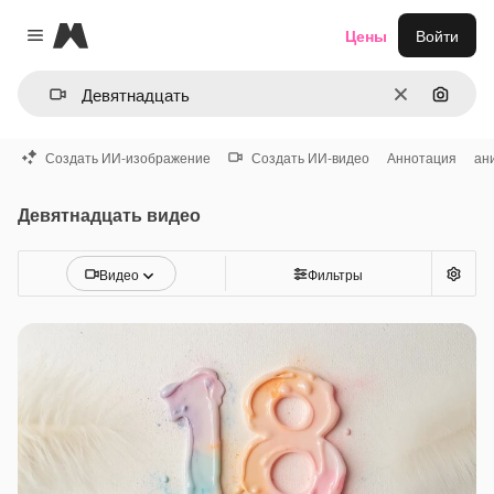
Magnific
Цены
Войти
Close menu
Очистить
Поиск 
Создать ИИ-изображение
Создать ИИ-видео
Аннотация
ан
Девятнадцать видео
Видео
Фильтры