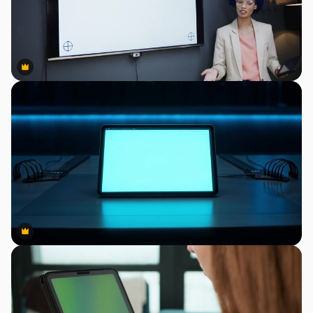
Premium
Premium
Premium
Premium