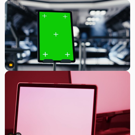
Premium
Premium