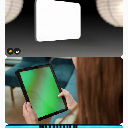
Premium
Premium
Сгенерировано с помощью ИИ