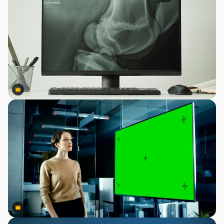
Premium
Premium
Premium
Premium