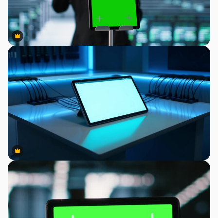
Premium
Premium
Premium
Premium