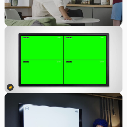
Premium
Premium