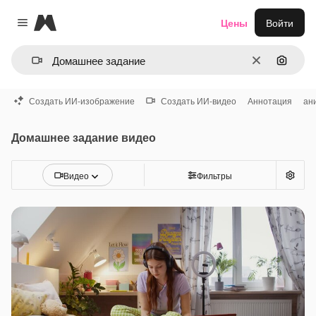
Magnific
Цены
Войти
Close menu
Очистить
Поиск 
Создать ИИ-изображение
Создать ИИ-видео
Аннотация
ан
Домашнее задание видео
Видео
Фильтры