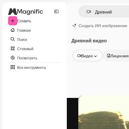
Создать
Создать ИИ-изображение
Главная
Поиск
Древний видео
Стоковый
Видео
Лицензия
Посмотреть
Все изображения
Все инструменты
Векторы
Иллюстрации
Фотографии
PSD
Шаблоны
Мокапы
Видео
Видеоролик
Моушн-дизайн
Видеошаблоны
Иконки
3D-модели
Шрифты