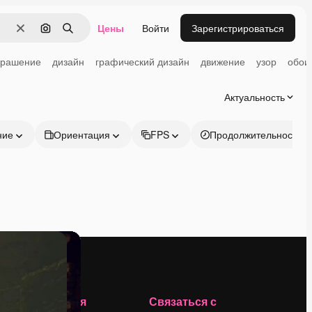
Цены
Войти
Зарегистрироваться
Очистить
Поиск по изображению
Поиск
крашение
дизайн
графический дизайн
движение
узор
обои
Актуальность
ние
Ориентация
FPS
Продолжительность
Компания
Связаться с