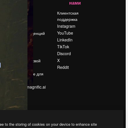
нами
Цены
о
О нас
Клиентская
поддержка
Reviews
Instagram
Вакансии
YouTube
Поиск тенденций
LinkedIn
Блог
TikTok
События
Discord
Slidesgo
ости
X
Продайте свой
контент
Reddit
в
Помещение для
прессы
Ищете magnific.ai
ee to the storing of cookies on your device to enhance site