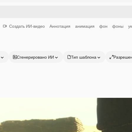
Создать ИИ-видео
Аннотация
анимация
фон
фоны
у
Сгенерировано ИИ
Тип шаблона
Разреше
Продукция
Начать