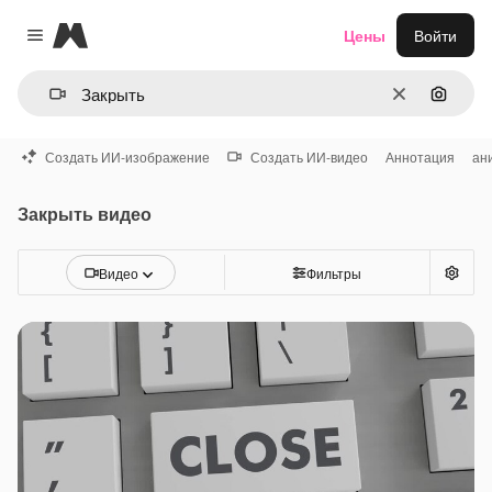
Magnific
Цены
Войти
Close menu
Очистить
Поиск 
Создать ИИ-изображение
Создать ИИ-видео
Аннотация
ан
Закрыть видео
Видео
Фильтры