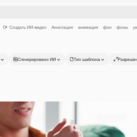
Создать ИИ-видео
Аннотация
анимация
фон
фоны
у
Сгенерировано ИИ
Тип шаблона
Разреше
Продукция
Начать