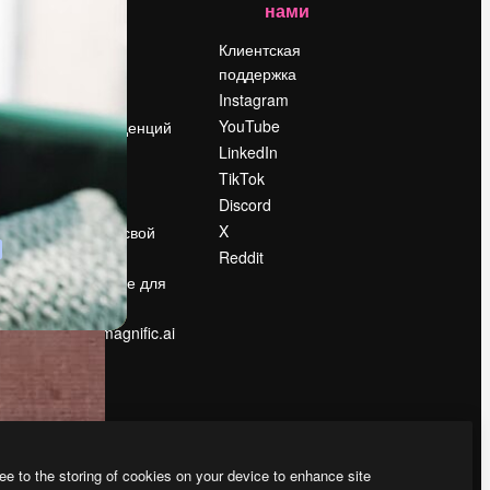
нами
Цены
о
О нас
Клиентская
поддержка
Reviews
Instagram
Вакансии
YouTube
Поиск тенденций
LinkedIn
Блог
TikTok
События
Discord
Slidesgo
ости
X
Продайте свой
контент
Reddit
в
Помещение для
прессы
Ищете magnific.ai
ee to the storing of cookies on your device to enhance site