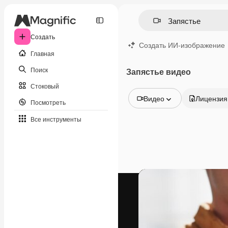
Создать
Создать ИИ-изображение
Главная
Поиск
Запястье видео
Стоковый
Видео
Лицензия
Посмотреть
Все изображения
Все инструменты
Векторы
Иллюстрации
Фотографии
PSD
Шаблоны
Мокапы
Видео
Видеоролик
Моушн-дизайн
Видеошаблоны
Иконки
3D-модели
Шрифты