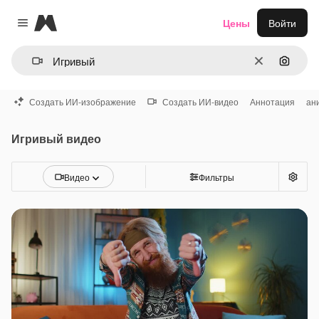
Magnific
Цены
Войти
Close menu
Очистить
Поиск 
Создать ИИ-изображение
Создать ИИ-видео
Аннотация
ан
Игривый видео
Видео
Фильтры