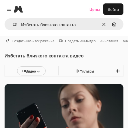
Magnific
Цены
Войти
Close menu
Очистить
Поиск 
Создать ИИ-изображение
Создать ИИ-видео
Аннотация
ан
Избегать близкого контакта видео
Видео
Фильтры