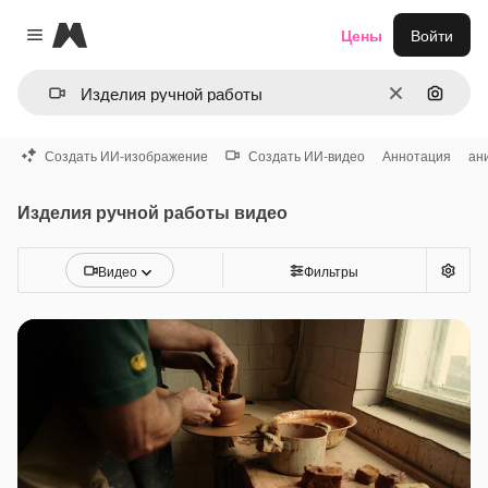
Magnific
Цены
Войти
Close menu
Очистить
Поиск 
Создать ИИ-изображение
Создать ИИ-видео
Аннотация
ан
Изделия ручной работы видео
Видео
Фильтры