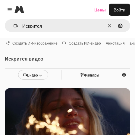
Magnific
Цены
Войти
Close menu
Очистить
Поиск 
Создать ИИ-изображение
Создать ИИ-видео
Аннотация
ан
Искрится видео
Видео
Фильтры