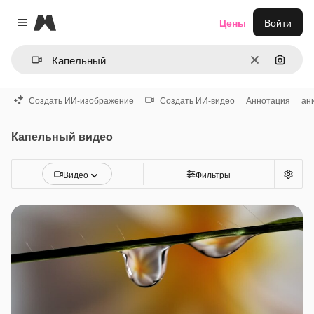
Magnific
Цены
Войти
Close menu
Очистить
Поиск 
Создать ИИ-изображение
Создать ИИ-видео
Аннотация
ан
Капельный видео
Видео
Фильтры