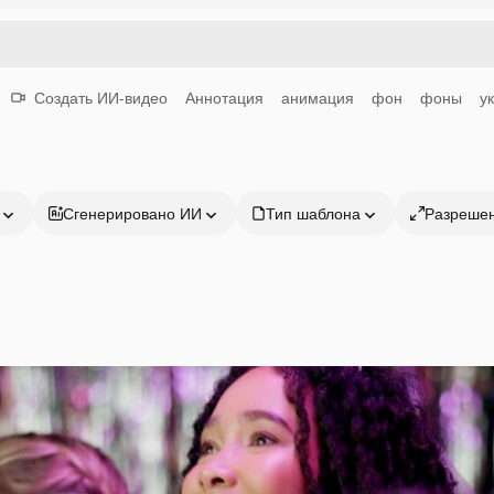
Создать ИИ-видео
Аннотация
анимация
фон
фоны
у
Сгенерировано ИИ
Тип шаблона
Разреше
Продукция
Начать