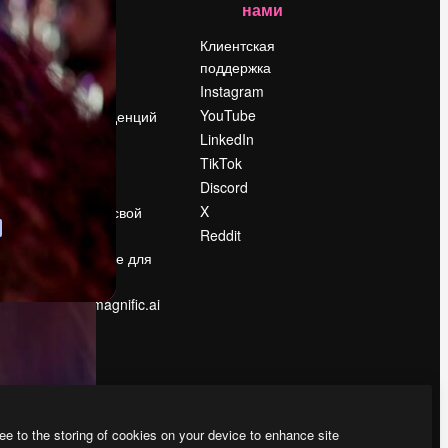
нами
Цены
о
О нас
Клиентская
поддержка
Reviews
Instagram
Вакансии
YouTube
Поиск тенденций
LinkedIn
Блог
TikTok
События
Discord
Slidesgo
ости
X
Продайте свой
контент
Reddit
в
Помещение для
прессы
Ищете magnific.ai
ee to the storing of cookies on your device to enhance site