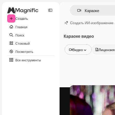
Создать
Создать ИИ-изображение
Главная
Поиск
Караоке видео
Стоковый
Видео
Лицензия
Посмотреть
Все изображения
Все инструменты
Векторы
Иллюстрации
Фотографии
PSD
Шаблоны
Мокапы
Видео
Видеоролик
Моушн-дизайн
Видеошаблоны
Иконки
3D-модели
Шрифты