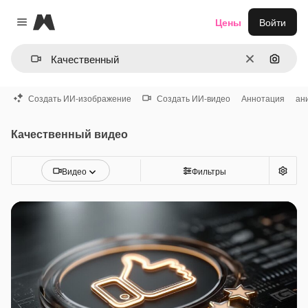
Magnific
Цены
Войти
Close menu
Очистить
Поиск 
Создать ИИ-изображение
Создать ИИ-видео
Аннотация
ан
Качественный видео
Видео
Фильтры