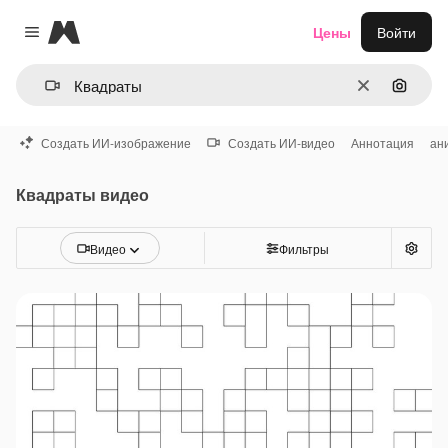
Magnific
Цены
Войти
Close menu
Очистить
Поиск 
Создать ИИ-изображение
Создать ИИ-видео
Аннотация
ан
Квадраты видео
Видео
Фильтры