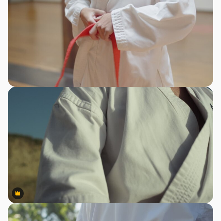
Premium
Premium