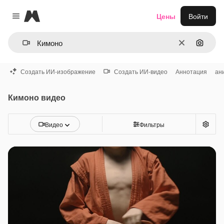
Magnific
Цены
Войти
Close menu
Очистить
Поиск 
Создать ИИ-изображение
Создать ИИ-видео
Аннотация
ан
Кимоно видео
Видео
Фильтры