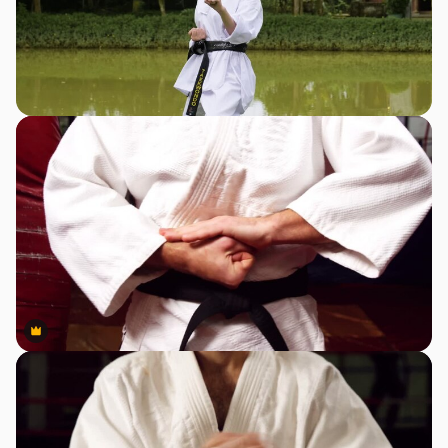
Premium
Premium