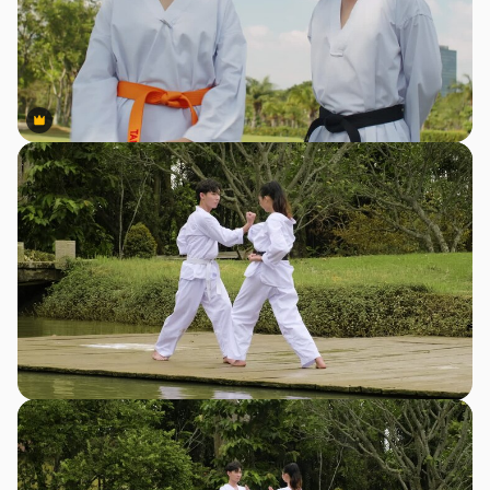
Premium
Premium