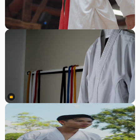
Premium
Premium