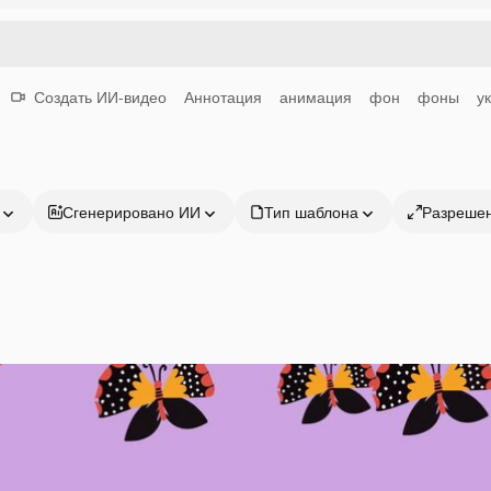
Создать ИИ-видео
Аннотация
анимация
фон
фоны
у
Сгенерировано ИИ
Тип шаблона
Разреше
Продукция
Начать