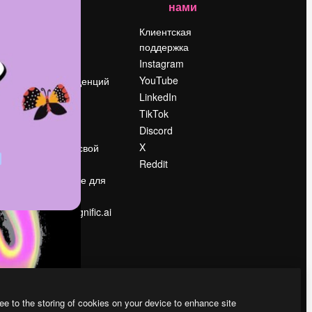
нами
Цены
о
О нас
Клиентская
поддержка
Reviews
Instagram
Вакансии
YouTube
Поиск тенденций
LinkedIn
Блог
TikTok
События
Discord
Slidesgo
ости
X
Продайте свой
контент
Reddit
в
Помещение для
прессы
Ищете magnific.ai
ee to the storing of cookies on your device to enhance site