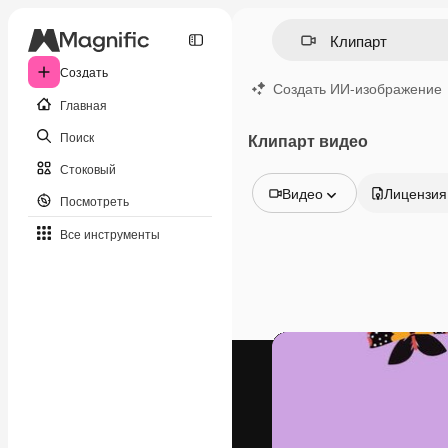
Создать
Создать ИИ-изображение
Главная
Поиск
Клипарт видео
Стоковый
Видео
Лицензия
Посмотреть
Все изображения
Все инструменты
Векторы
Иллюстрации
Фотографии
PSD
Шаблоны
Мокапы
Видео
Видеоролик
Моушн-дизайн
Видеошаблоны
Иконки
3D-модели
Шрифты