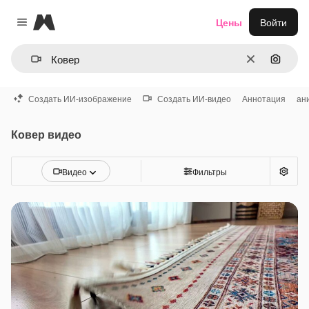
Magnific
Цены
Войти
Close menu
Очистить
Поиск 
Создать ИИ-изображение
Создать ИИ-видео
Аннотация
ан
Ковер видео
Видео
Фильтры