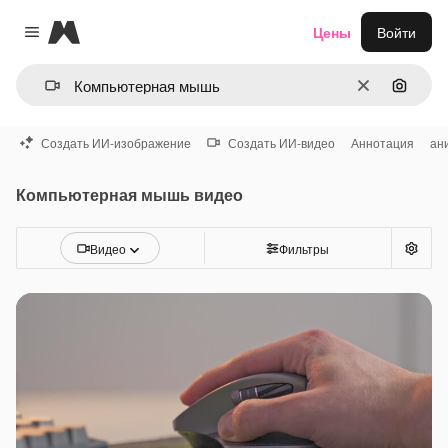
Magnific
Цены
Войти
Close menu
Очистить
Поиск 
Создать ИИ-изображение
Создать ИИ-видео
Аннотация
ан
Компьютерная мышь видео
Видео
Фильтры