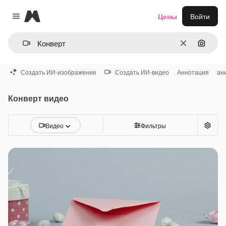
Magnific
Цены
Войти
Close menu
Очистить
Поиск 
Создать ИИ-изображение
Создать ИИ-видео
Аннотация
ан
Конверт видео
Видео
Фильтры